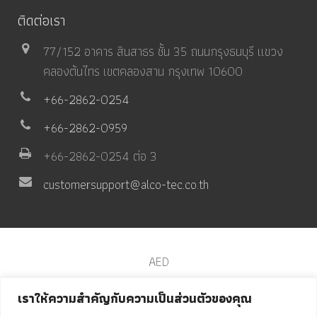
ติดต่อเรา
77/152 อาคาร สินสาธร ชั้น 35 ถนนกรุงธนบุรี แขวง
คลองต้นไทร เขตคลองสาน กรุงเทพ 10600
+66-2862-0254
+66-2862-0959
+66-2862-0254 ต่อ 3
customersupport@alco-tec.co.th
AED
Automated Chest Compressor
เราให้ความสำคัญกับความเป็นส่วนตัวของคุณ