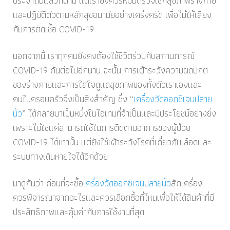
ประจำถิ่นแล้วก็ตาม แต่เรายังควรหมั่นตรวจเช็กสุขภาพร่างกาย
และปฏิบัติตัวตามหลักสุขอนามัยอย่างเคร่งครัด เพื่อไม่ให้เสี่ยง
กับการติดเชื้อ COVID-19
นอกจากนี้ เราทุกคนยังคงต้องใช้ชีวิตร่วมกับสถานการณ์
COVID-19 กันต่อไปอีกนาน ฉะนั้น การเฝ้าระวังความผิดปกติ
ของร่างกายและการใส่ใจดูแลสุขภาพของทั้งตัวเราเองและ
คนในครอบครัวจึงเป็นสิ่งสำคัญ ซึ่ง “
เครื่องวัดออกซิเจนปลาย
นิ้ว
” ได้กลายมาเป็นหนึ่งในไอเทมที่จำเป็นและมีประโยชน์อย่างยิ่ง
เพราะไม่ใช่แค่สามารถใช้ในการติดตามอาการของผู้ป่วย
COVID-19 ได้เท่านั้น แต่ยังใช้เฝ้าระวังโรคที่เกี่ยวกับเลือดและ
ระบบทางเดินหายใจได้อีกด้วย
มาดูกันว่า ก่อนที่จะซื้อ
เครื่องวัดออกซิเจนปลายนิ้ว
สักเครื่อง
ควรพิจารณาจากอะไรและควรเลือกซื้อที่ไหนเพื่อให้ได้สินค้าที่มี
ประสิทธิภาพและคุ้มค่ากับการใช้งานที่สุด